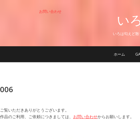
Skip
to
お問い合わせ
いろは
content
いろは匂えど散
ホーム
GA
006
ご覧いただきありがとうございます。
作品のご利用、ご依頼につきましては、
お問い合わせ
からお願いします。