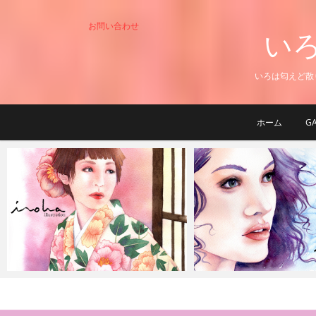
Skip
to
お問い合わせ
いろは
content
いろは匂えど散
ホーム
GA